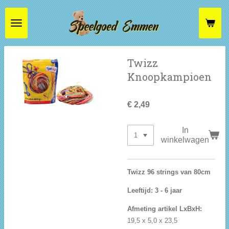
Ga
direct
naar
de
hoofdinhoud
Twizz
Knoopkampioen
€ 2,49
In
winkelwagen
Twizz 96 strings van 80cm
Leeftijd: 3 - 6 jaar
Afmeting artikel LxBxH:
19,5 x 5,0 x 23,5