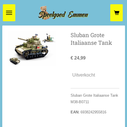
Ga
direct
naar
de
hoofdinhoud
Sluban Grote
Italiaanse Tank
€ 24,99
Uitverkocht
Sluban Grote Italiaanse Tank
M38-B0711
EAN:
6938242955816