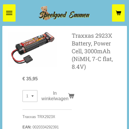
Ga
direct
naar
de
hoofdinhoud
Traxxas 2923X
Battery, Power
Cell, 3000mAh
(NiMH, 7-C flat,
8.4V)
€ 35,95
In
winkelwagen
Traxxas TRX2923X
EAN:
0020334292391