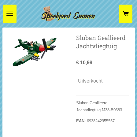
Ga
direct
naar
de
hoofdinhoud
Sluban Geallieerd
Jachtvliegtuig
€ 10,99
Uitverkocht
Sluban Geallieerd
Jachtvliegtuig M38-B0683
EAN:
6938242955557