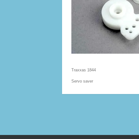
Traxxas 1844
Servo saver