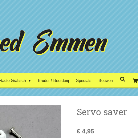
Radio-Grafisch
Bruder / Boerderij
Specials
Bouwen
Servo saver
€ 4,95