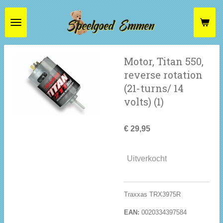
Ga
direct
naar
de
hoofdinhoud
Motor, Titan 550,
reverse rotation
(21-turns/ 14
volts) (1)
€ 29,95
Uitverkocht
Traxxas TRX3975R
EAN:
0020334397584