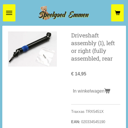
Ga
direct
naar
de
hoofdinhoud
Driveshaft
assembly (1), left
or right (fully
assembled, rear
€ 14,95
In winkelwagen
Traxxas TRX5451X
EAN:
020334545190