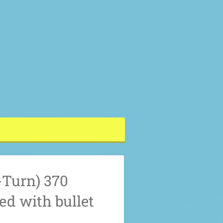
-Turn) 370
d with bullet