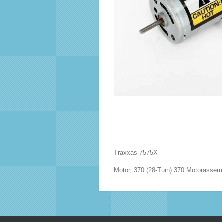
Traxxas 7575X
Motor, 370 (28-Turn) 370 Motorassemb