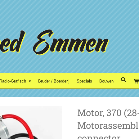
Radio-Grafisch
Bruder / Boerderij
Specials
Bouwen
Motor, 370 (28
Motorassemble
connector