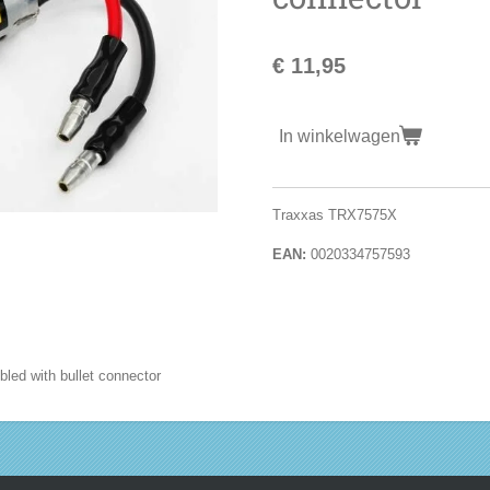
€ 11,95
In winkelwagen
Traxxas TRX7575X
EAN:
0020334757593
led with bullet connector