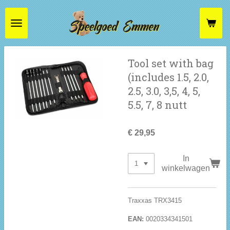
Ga
direct
naar
de
hoofdinhoud
Tool set with bag
(includes 1.5, 2.0,
2.5, 3.0, 3,5, 4, 5,
5.5, 7, 8 nutt
€ 29,95
In
winkelwagen
Traxxas TRX3415
EAN:
0020334341501