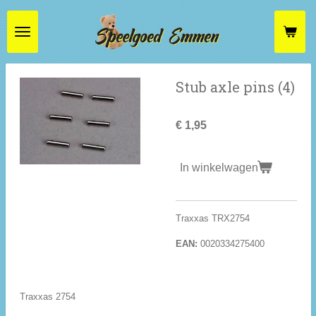
Ga
direct
naar
de
hoofdinhoud
Stub axle pins (4)
€ 1,95
In winkelwagen
Traxxas TRX2754
EAN:
0020334275400
Traxxas 2754