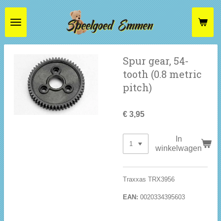
Ga
direct
naar
de
hoofdinhoud
Spur gear, 54-
tooth (0.8 metric
pitch)
€ 3,95
In
winkelwagen
Traxxas TRX3956
EAN:
0020334395603